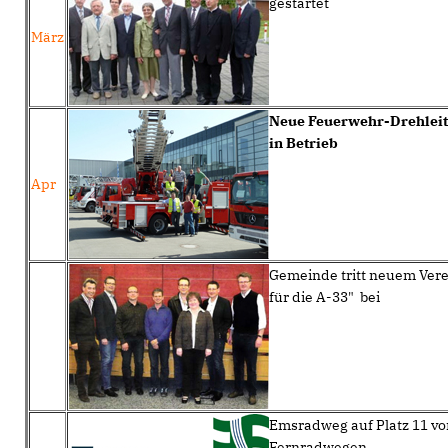
gestartet
März
Neue Feuerwehr-Drehleit
in Betrieb
Apr
Gemeinde tritt neuem Ver
für die A-33" bei
Emsradweg auf Platz 11 vo
Fernradwegen