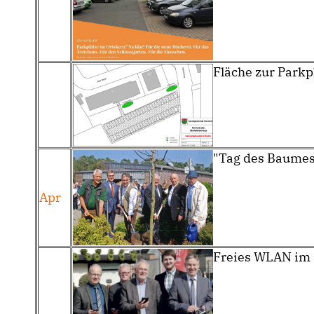
Fläche zur Parkp
"Tag des Baumes
Apr
Freies WLAN im O