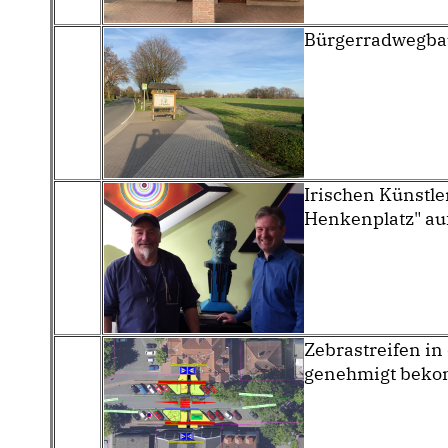
Bürgerradwegbau
Irischen Künstle
Henkenplatz" au
Zebrastreifen in
genehmigt bek