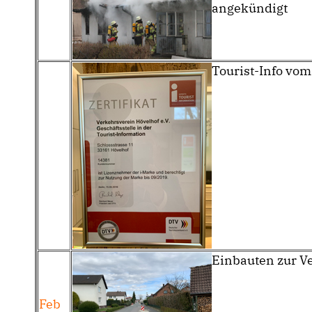
angekündigt
Tourist-Info vom
Einbauten zur V
Feb