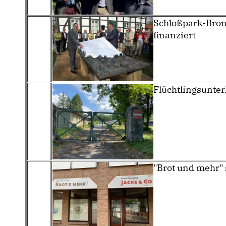
Schloßpark-Bron
finanziert
Flüchtlingsunter
"Brot und mehr"