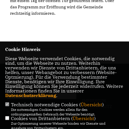
mit einem Tag der offenen Tür gebührend feiern. Über
das Programm zur Eröffnung wird die Gemeinde
rechtzeitig informieren.
02.02.2025
Cookie Hinweis
Diese Webseite verwendet Cookies, die notwendig
sind, um die Webseite zu nutzen. Weiterhin
verwenden wir Dienste von Drittanbietern, die uns
helfen, unser Webangebot zu verbessern (Website-
Optmierung). Für die Verwendung bestimmter
Dienste, benötigen wir Ihre Einwilligung. Ihre
Einwilligung können Sie jederzeit widerrufen. Weitere
Informationen finden Sie in unserer
Datenschutzerklärung
.
IMPRESSUM
Technisch notwendige Cookies (
Übersicht
)
DATENSCHUTZ
Die notwendigen Cookies werden allein für den
KONTAKT
ordnungsgemäßen Gebrauch der Webseite benötigt.
Cookies von Drittanbietern (
Übersicht
)
Zur Optimierung unserer Webseite binden wir Dienste und
Angebote von Drittanbietern ein.